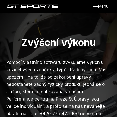
Menu
Naše
MA
Ya
Zvýšení výkonu
Sp
Úp
Zv
Pomocí vlastního softwaru zvyšujeme výkon u
vozidel všech značek a typů. Rádi bychom Vás
Se
upozornili na to, že po zakoupení úpravy
nedostanete žádný fyzický produkt, jedná se o
GT
službu, která je realizována v našem
Performance centru na Praze 9. Úpravy jsou
Re
velice individuální, a proto se na nás neváhejte
přez
pne
obrátit na čísle: +420 775 475 106 nebo na e-