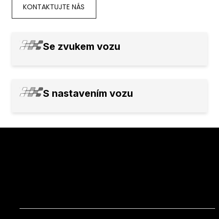
Trac
KONTAKTUJTE NÁS
Ka
Kont
Se zvukem vozu
E-sh
Naše
S nastavením vozu
Po
B
Me
Au
Os
O ná