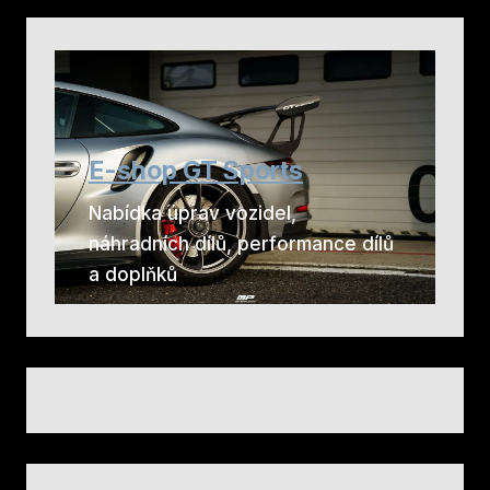
E-shop GT Sports
Nabídka úprav vozidel,
náhradních dílů, performance dílů
a doplňků
RENNtech
Úprava vozidel Mercedes pomocí
čipů a hardwaru od firmy