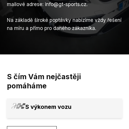
mailové adrese: info@gt-sports.cz.
Závo
Na
Na základě široké poptávky nabízíme vždy řešení
závo
na míru a přímo pro daného zákazníka.
Re
race
Ka
Po
tým
S čím Vám nejčastěji
Vý
pomáháme
Pr
voz
S výkonem vozu
Ra
Insu