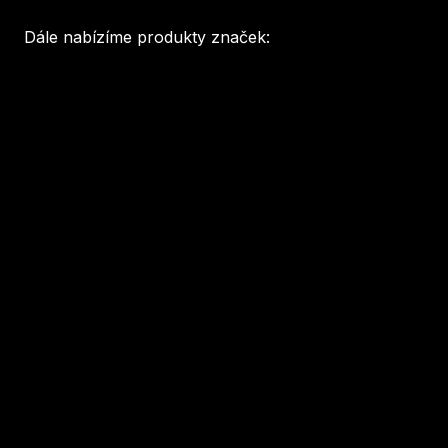
Fo
Dále nabízíme produkty značek:
Ná