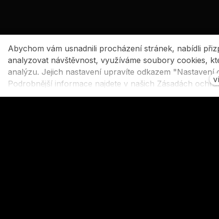
Abychom vám usnadnili procházení stránek, nabídli př
analyzovat návštěvnost, využíváme soubory cookies, kter
analýzu. Jejich nastavení upravíte odkazem "Nastavení c
v
Podrobnější informace najdete v našich Zásadách ochra
Souhlasíte s používáním cookies?