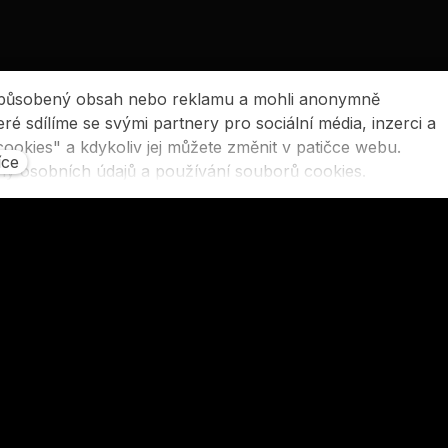
izpůsobený obsah nebo reklamu a mohli anonymně
é sdílíme se svými partnery pro sociální média, inzerci a
ookies" a kdykoliv jej můžete změnit v patičce webu.
íce
ny osobních údajů a používání souborů cookies.