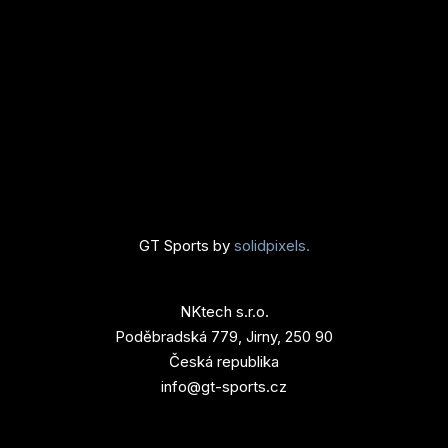
Závo
Na
závo
Re
race
Ka
Po
tým
GT Sports by
solidpixels.
Vý
NKtech s.r.o.
Pr
Poděbradská 779, Jirny, 250 90
voz
Česká republika
Ra
info@gt-sports.cz
Insu