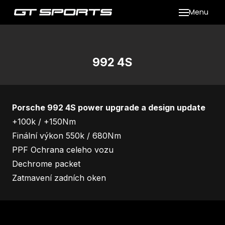
Menu
Naše
MA
Ya
992 4S
Sp
Úp
Porsche 992 4S power upgrade a design update
Zv
+100k / +150Nm
Finální výkon 550k / 680Nm
Se
PPF Ochrana celeho vozu
Dechrome packet
GT
Zatmavení zadních oken
Re
přez
pne