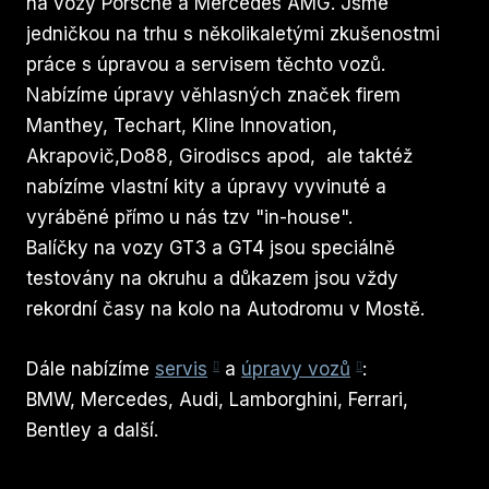
na vozy Porsche a Mercedes AMG. Jsme
jedničkou na trhu s několikaletými zkušenostmi
práce s úpravou a servisem těchto vozů.
Nabízíme úpravy věhlasných značek firem
Manthey, Techart, Kline Innovation,
Akrapovič,Do88, Girodiscs apod, ale taktéž
nabízíme vlastní kity a úpravy vyvinuté a
vyráběné přímo u nás tzv "in-house".
Balíčky na vozy GT3 a GT4 jsou speciálně
testovány na okruhu a důkazem jsou vždy
rekordní časy na kolo na Autodromu v Mostě.
Dále nabízíme
servis
a
úpravy vozů
:
BMW, Mercedes, Audi, Lamborghini, Ferrari,
Bentley a další.